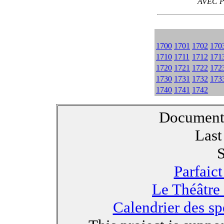
AVEC P
1700
1701
1702
170
1710
1711
1712
171
1720
1721
1722
172
1730
1731
1732
173
1740
1741
1742
Document l
Last
S
Parfaic
Le Théâtre 
Calendrier des sp