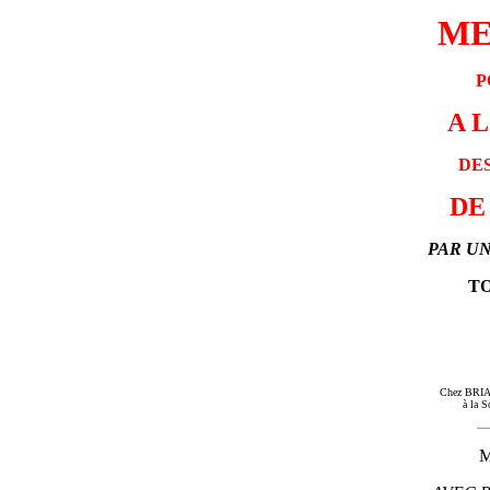
ME
P
A 
DE
DE
PAR UN
T
Chez BRIAS
à la S
M