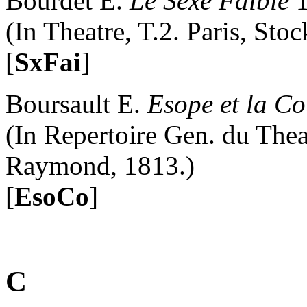
Bourdet E.
Le Sexe Faible
1
(In Theatre, T.2. Paris, Stoc
[
SxFai
]
Boursault E.
Esope et la Co
(In Repertoire Gen. du Theat
Raymond, 1813.)
[
EsoCo
]
C