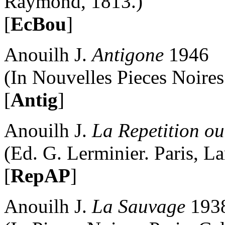
Raymond, 1813.)
[
EcBou
]
Anouilh J.
Antigone
1946
(In Nouvelles Pieces Noires
[
Antig
]
Anouilh J.
La Repetition o
(Ed. G. Lerminier. Paris, L
[
RepAP
]
Anouilh J.
La Sauvage
193