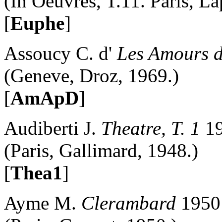
(In Oeuvres, T.11. Paris, La
[
Euphe
]
Assoucy C. d'
Les Amours d
(Geneve, Droz, 1969.)
[
AmApD
]
Audiberti J.
Theatre, T. 1
1
(Paris, Gallimard, 1948.)
[
Thea1
]
Ayme M.
Clerambard
1950