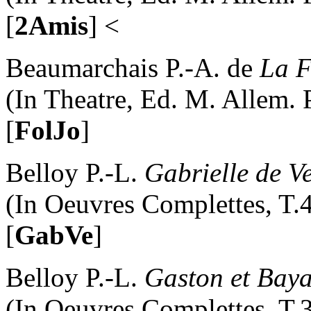
[
2Amis
] <
Beaumarchais P.-A. de
La F
(In Theatre, Ed. M. Allem. 
[
FolJo
]
Belloy P.-L.
Gabrielle de V
(In Oeuvres Complettes, T.4
[
GabVe
]
Belloy P.-L.
Gaston et Bay
(In Oeuvres Complettes, T.3