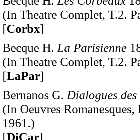
Becque H.
Les Corbeaux
18
(In Theatre Complet, T.2. Pa
[
Corbx
]
Becque H.
La Parisienne
1
(In Theatre Complet, T.2. Pa
[
LaPar
]
Bernanos G.
Dialogues des
(In Oeuvres Romanesques, E
1961.)
[
DiCar
]