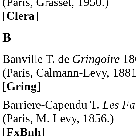
(Paris, Grasset, 1950.)
[
Clera
]
B
Banville T. de
Gringoire
18
(Paris, Calmann-Levy, 1881
[
Gring
]
Barriere-Capendu T.
Les F
(Paris, M. Levy, 1856.)
[
FxBnh
]