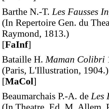
Barthe N.-T.
Les Fausses Inf
(In Repertoire Gen. du Theat
Raymond, 1813.)
[
FaInf
]
Bataille H.
Maman Colibri
(Paris, L'Illustration, 1904.)
[
MaCol
]
Beaumarchais P.-A. de
Les 
(In Theatre, Ed. M. Allem. 