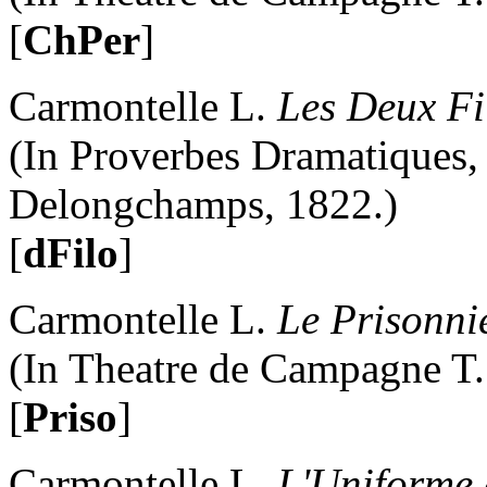
[
ChPer
]
Carmontelle L.
Les Deux Fi
(In Proverbes Dramatiques, 
Delongchamps, 1822.)
[
dFilo
]
Carmontelle L.
Le Prisonni
(In Theatre de Campagne T.1
[
Priso
]
Carmontelle L.
L'Uniforme