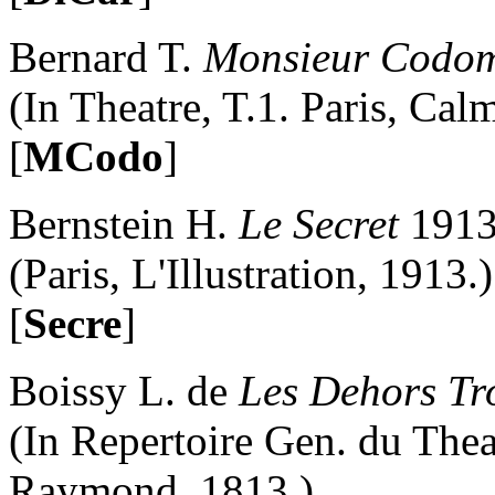
Bernard T.
Monsieur Codo
(In Theatre, T.1. Paris, Ca
[
MCodo
]
Bernstein H.
Le Secret
191
(Paris, L'Illustration, 1913.)
[
Secre
]
Boissy L. de
Les Dehors T
(In Repertoire Gen. du Theat
Raymond, 1813.)