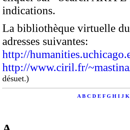
indications.
La bibliothèque virtuelle d
adresses suivantes:
http://humanities.uchica
http://www.ciril.fr/~mas
désuet.)
A
B
C
D
E
F
G
H
I
J
K
A