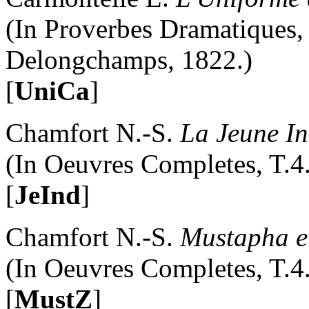
(In Proverbes Dramatiques, 
Delongchamps, 1822.)
[
UniCa
]
Chamfort N.-S.
La Jeune I
(In Oeuvres Completes, T.4
[
JeInd
]
Chamfort N.-S.
Mustapha e
(In Oeuvres Completes, T.4
[
MustZ
]