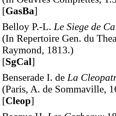
[
GasBa
]
Belloy P.-L.
Le Siege de Ca
(In Repertoire Gen. du Theat
Raymond, 1813.)
[
SgCal
]
Benserade I. de
La Cleopat
(Paris, A. de Sommaville, 1
[
Cleop
]