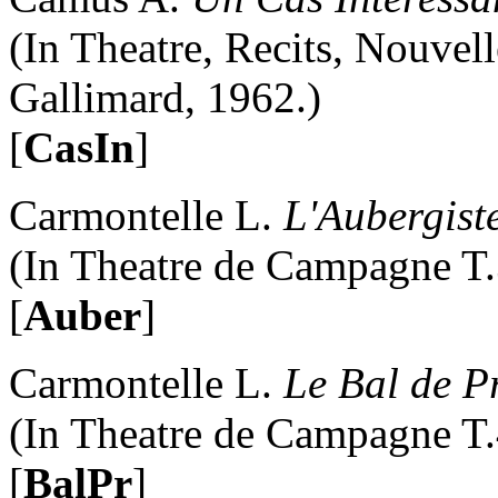
(In Theatre, Recits, Nouvelle
Gallimard, 1962.)
[
CasIn
]
Carmontelle L.
L'Aubergist
(In Theatre de Campagne T.3
[
Auber
]
Carmontelle L.
Le Bal de P
(In Theatre de Campagne T.4
[
BalPr
]