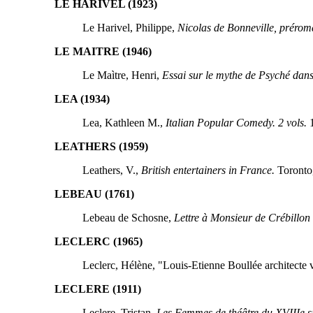
LE HARIVEL (1923)
Le Harivel, Philippe,
Nicolas de Bonneville, prérom
LE MAITRE (1946)
Le Maìtre, Henri,
Essai sur le mythe de Psyché dans 
LEA (1934)
Lea, Kathleen M.,
Italian Popular Comedy. 2 vols.
1
LEATHERS (1959)
Leathers, V.,
British entertainers in France.
Toronto
LEBEAU (1761)
Lebeau de Schosne,
Lettre à Monsieur de Crébillon
LECLERC (1965)
Leclerc, Hélène, "Louis-Etienne Boullée architecte v
LECLERE (1911)
Leclere, Tristan,
Les Femmes de théâtre du XVIIIe s