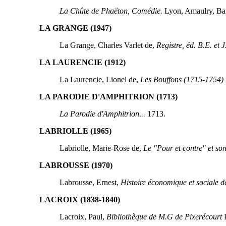
La Chûte de Phaëton, Comédie.
Lyon, Amaulry, Bari
LA GRANGE (1947)
La Grange, Charles Varlet de,
Registre, éd. B.E. et J
LA LAURENCIE (1912)
La Laurencie, Lionel de,
Les Bouffons (1715-1754)
LA PARODIE D'AMPHITRION (1713)
La Parodie d'Amphitrion...
1713.
LABRIOLLE (1965)
Labriolle, Marie-Rose de,
Le "Pour et contre" et so
LABROUSSE (1970)
Labrousse, Ernest,
Histoire économique et sociale de
LACROIX (1838-1840)
Lacroix, Paul,
Bibliothèque de M.G de Pixerécourt
P