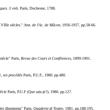
ues. 3 vols.
Paris, Duchesne, 1788.
VIIIe siècles."
Ann. de l'Ac. de Mâcon
, 1956-1957. pp.58-66.
siècle" Paris,
Revue des Cours et Conférences
, 1899-1901.
, ses procédés
Paris, P.U.F., 1980. pp.480.
iècle
Paris, P.U.F (Que sais-je?), 1980. pp.127.
ro illuminista" Paris,
Quaderni di Teatro
, 1981. pp.188-195.