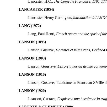
Lancaster, H.C.,
The Comédie Française, 1701-1774.
LANCASTER (1954)
Lancaster, Henry Carrington,
Introduction à LANDOI
LANG (1972)
Lang, Paul Henri,
French opera and the spirit of the
LANSON (1895)
Lanson, Gustave,
Hommes et livres
Paris, Lecène-O
LANSON (1903)
Lanson, Guustave,
Les orrigines du drame contempo
LANSON (1910)
Lanson, Gustave, "Le drame en France au XVIIIe si
LANSON (1920)
Laanson, Gustave,
Esquisse d'une histoire de la tra
LAPORTE & CLEMENT (1788)