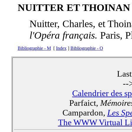
NUITTER ET THOINAN (
Nuitter, Charles, et Thoi
l'Opéra français.
Paris, P
Bibliographie - M
[
Index
]
Bibliographie - O
Las
--
Calendrier des s
Parfaict,
Mémoires
Campardon,
Les Spe
The WWW Virtual Lib