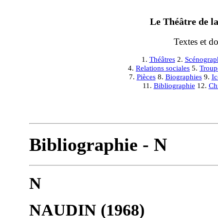
Le Théâtre de la
Textes et d
1.
Théâtres
2.
Scénograp
4.
Relations sociales
5.
Troup
7.
Pièces
8.
Biographies
9.
I
11.
Bibliographie
12.
Ch
Bibliographie - N
N
NAUDIN (1968)