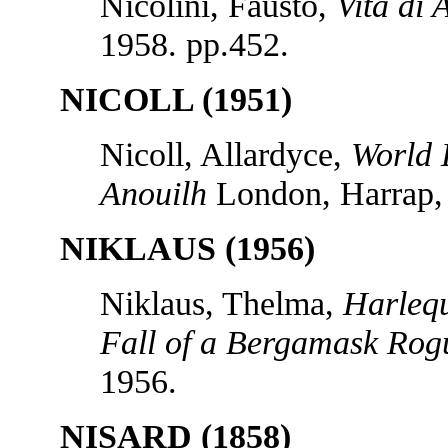
Nicolini, Fausto,
Vita di 
1958. pp.452.
NICOLL (1951)
Nicoll, Allardyce,
World 
Anouilh
London, Harrap, 
NIKLAUS (1956)
Niklaus, Thelma,
Harlequ
Fall of a Bergamask Rog
1956.
NISARD (1858)