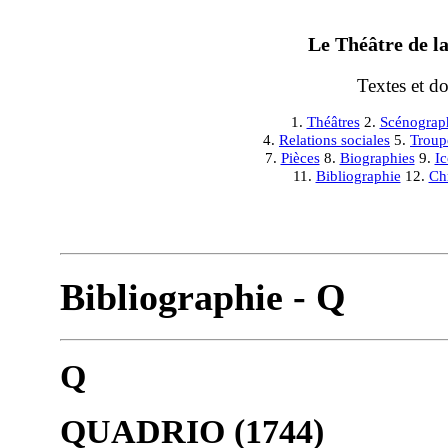
Le Théâtre de la
Textes et d
1.
Théâtres
2.
Scénograp
4.
Relations sociales
5.
Troup
7.
Pièces
8.
Biographies
9.
I
11.
Bibliographie
12.
Ch
Bibliographie - Q
Q
QUADRIO (1744)