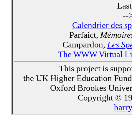
Las
--
Calendrier des s
Parfaict,
Mémoires
Campardon,
Les Spe
The WWW Virtual Lib
This project is supp
the UK Higher Education Fun
Oxford Brookes Univer
Copyright © 19
barr