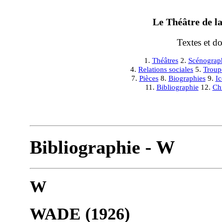
Le Théâtre de la
Textes et d
1.
Théâtres
2.
Scénograp
4.
Relations sociales
5.
Troup
7.
Pièces
8.
Biographies
9.
I
11.
Bibliographie
12.
Ch
Bibliographie - W
W
WADE (1926)