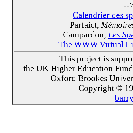
--
Calendrier des s
Parfaict,
Mémoires
Campardon,
Les Spe
The WWW Virtual Lib
This project is supp
the UK Higher Education Fun
Oxford Brookes Univer
Copyright © 19
barr