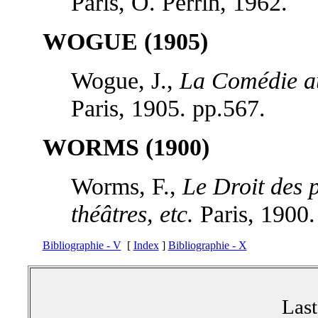
Paris, O. Perrin, 1962.
WOGUE (1905)
Wogue, J.,
La Comédie au
Paris, 1905. pp.567.
WORMS (1900)
Worms, F.,
Le Droit des p
théâtres, etc.
Paris, 1900.
Bibliographie - V
[
Index
]
Bibliographie - X
Las