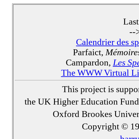
Las
--
Calendrier des s
Parfaict,
Mémoires
Campardon,
Les Spe
The WWW Virtual Lib
This project is supp
the UK Higher Education Fun
Oxford Brookes Univer
Copyright © 19
barr