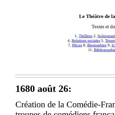
Le Théâtre de la
Textes et d
1.
Théâtres
2.
Scénograp
4.
Relations sociales
5.
Troup
7.
Pièces
8.
Biographies
9.
I
11.
Bibliographi
1680 août 26
:
Création de la Comédie-Fran
troupes de comédiens françai