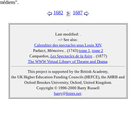
médiens".
1682
1687
.
Last modified:
.
--> See also:
Calendrier des spectacles sous Louis XIV
,
Parfaict,
Mémoires...
(1743)
tome 1
,
tome 2
Campardon,
Les Spectacles de la foire
...
(1877)
The WWW Virtual Library of Theatre and Drama
.
This project is supported by the British Academy,
the UK Higher Education Funding Councils (HEFCE), the AHRB and
Oxford Brookes University, Oxford, United Kingdom.
Copyright © 1996-2000 Barry Russell
barry@foires.net
.