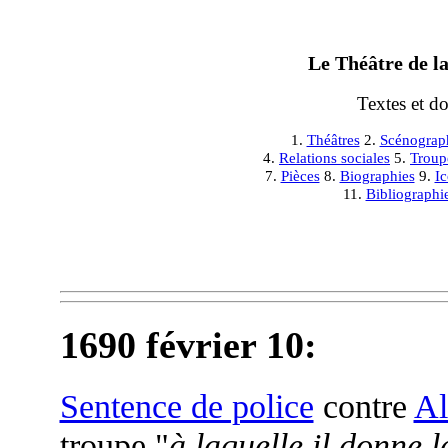
Le Théâtre de la
Textes et d
1.
Théâtres
2.
Scénograp
4.
Relations sociales
5.
Troup
7.
Pièces
8.
Biographies
9.
I
11.
Bibliographi
1690 février 10
:
Sentence de police
contre
Al
troupe "
à laquelle il donne l