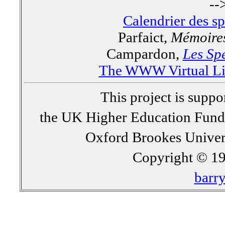
--
Calendrier des s
Parfaict,
Mémoires
Campardon,
Les Spe
The WWW Virtual Lib
This project is supp
the UK Higher Education Fun
Oxford Brookes Univer
Copyright © 19
barr