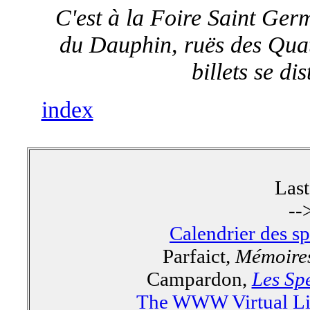
C'est à la Foire Saint Ger
du Dauphin, ruës des Quat
billets se di
index
Las
--
Calendrier des s
Parfaict,
Mémoires
Campardon,
Les Spe
The WWW Virtual Lib