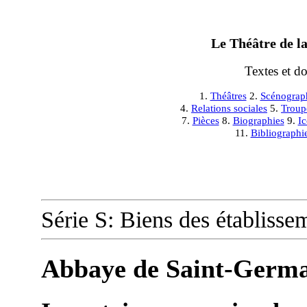
Le Théâtre de la
Textes et d
1.
Théâtres
2.
Scénograp
4.
Relations sociales
5.
Troup
7.
Pièces
8.
Biographies
9.
I
11.
Bibliographi
Série S: Biens des établisse
Abbaye de Saint-Germa