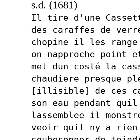
s.d. (1681)
Il tire d'une Casset
des caraffes de verr
chopine il les range
on napproche point e
met dun costé la cas
chaudiere presque pl
[illisible] de ces c
son eau pendant quil
lassemblee il monstr
veoir quil ny a rien
soubesonner de teind