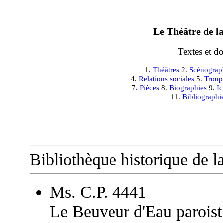
Le Théâtre de la
Textes et d
1.
Théâtres
2.
Scénograp
4.
Relations sociales
5.
Troup
7.
Pièces
8.
Biographies
9.
I
11.
Bibliographi
Bibliothèque historique de la
Ms. C.P. 4441
Le Beuveur d'Eau paroist 