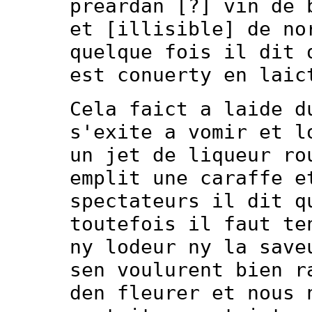
preardan [?] vin de 
et [illisible] de no
quelque fois il dit 
est conuerty en laic
Cela faict a laide d
s'exite a vomir et l
un jet de liqueur ro
emplit une caraffe e
spectateurs il dit q
toutefois il faut te
ny lodeur ny la save
sen voulurent bien r
den fleurer et nous 