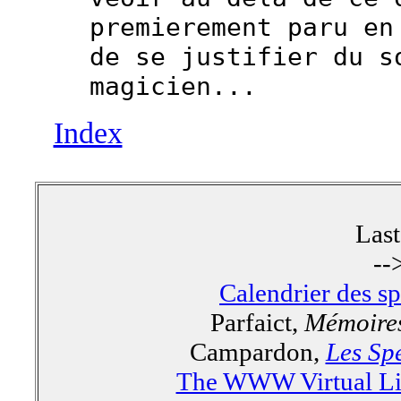
premierement paru en
de se justifier du s
magicien...
Index
Las
--
Calendrier des s
Parfaict,
Mémoires
Campardon,
Les Spe
The WWW Virtual Lib