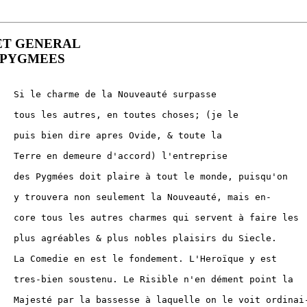
ET GENERAL
 PYGMEES
uté surpasse

hoses; (je le

, & toute la

l'entreprise

monde, puisqu'on

eauté, mais en-

vent à faire les

sirs du Siecle.

'Heroïque y est

 dément point la

 le voit ordinai-
