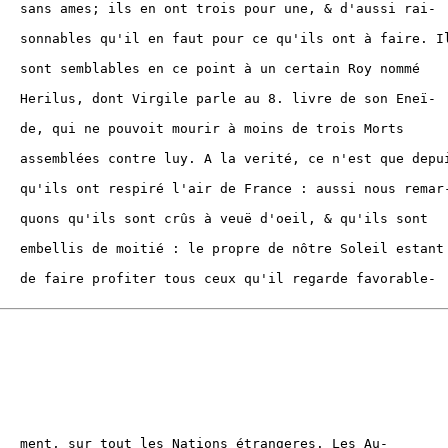
, & d'aussi rai-

 ont à faire. Ils

ertain Roy nommé

vre de son Eneï-

 de trois Morts

 n'est que depuis

aussi nous remar-

l, & qu'ils sont

tre Soleil estant

garde favorable-

geres. Les Au-
