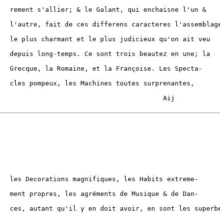
enchaisne l'un &

eres l'assemblage

ux qu'on ait veu

autez en une; la

se. Les Specta-

s surprenantes,

          Aij

Habits extreme-

sique & de Dan-

sont les superbes
