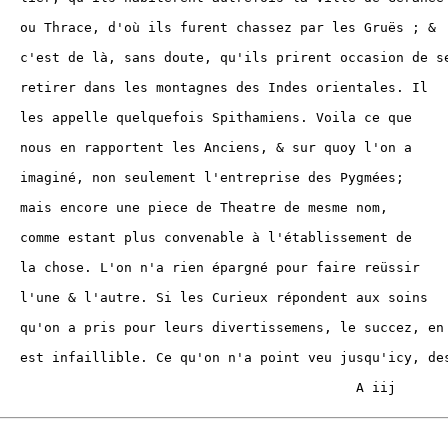
ar les Gruës ; &

nt occasion de se

s orientales. Il

s. Voila ce que

sur quoy l'on a

se des Pygmées;

 de mesme nom,

tablissement de

ur faire reüssir

ondent aux soins

ns, le succez, en

eu jusqu'icy, des

          A iij
