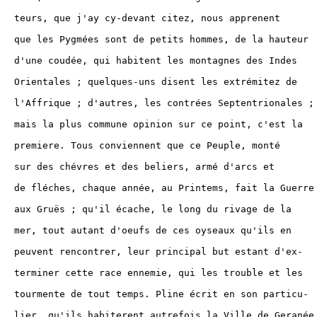
 nous apprenent

s, de la hauteur

tagnes des Indes

es extrémitez de

Septentrionales ;

 point, c'est la

e Peuple, monté

armé d'arcs et

s, fait la Guerre

du rivage de la

seaux qu'ils en

but estant d'ex-

s trouble et les

 en son particu-

 Ville de Geranée
