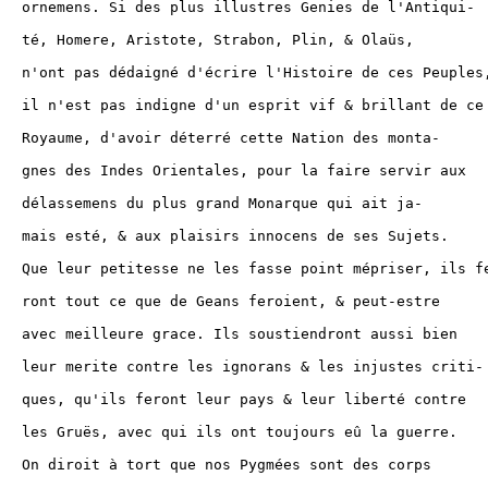
es de l'Antiqui-

Plin, & Olaüs,

e de ces Peuples,

 & brillant de ce

tion des monta-

faire servir aux

ue qui ait ja-

 de ses Sujets.

mépriser, ils fe-

t, & peut-estre

dront aussi bien

s injustes criti-

r liberté contre

rs eû la guerre.

 sont des corps
