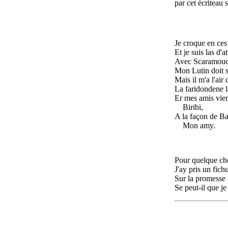
par cet écriteau s
Je croque en ces
Et je suis las d'a
Avec Scaramouch
Mon Lutin doit s
Mais il m'a l'air
La faridondene l
Er mes amis vie
Biribi,
A la façon de Ba
Mon amy.
Pour quelque cho
J'ay pris un fich
Sur la promesse 
Se peut-il que j