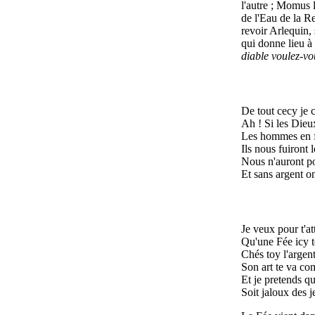
l'autre ; Momus l
de l'Eau de la R
revoir Arlequin, 
qui donne lieu à 
diable voulez-vo
De tout cecy je cr
Ah ! Si les Dieux
Les hommes en fe
Ils nous fuiront 
Nous n'auront po
Et sans argent o
Je veux pour t'a
Qu'une Fée icy t
Chés toy l'argent
Son art te va co
Et je pretends qu
Soit jaloux des j