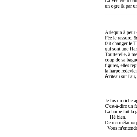
La Fée vient dan
un ogre & par un
Arlequin à peur 
Fée le rassure, &
fait changer le T
qui sont une Ha
Tourterelle, à m
coup de sa bague
figures, elles re
la harpe redevien
écriteau sur l'air
Je fus un riche a
C'est-à-dire un 
La harpe fait la
Hé bien,
De ma métamor
Vous m'entende