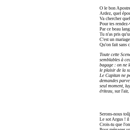
O le bon Apostre
Ardez, quel épo
Va chercher quel
Pour tes rendez-
Par ce beau lan
Tu n'as pris qu'u
C'est un mariage
Qu'on fait sans c
Toute cette Scen
semblables à ce
bagage : on ne le
le plaisir de la 
Le Capitan ne po
demandes parven
seul moment, luy
ériteau,
sur l'air,
Serons-nous toûj
Le sot Argus ! il
Crois-tu que l'o
Pour ménager un 