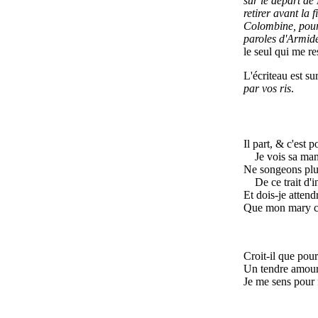
sur le départ de
retirer avant la 
Colombine, pour 
paroles d'Armid
le seul qui me re
L'écriteau est sur 
par vos ris
.
Il part, & c'est 
Je vois sa man
Ne songeons plu
De ce trait d'i
Et dois-je atten
Que mon mary 
Croit-il que pou
Un tendre amour
Je me sens pour 