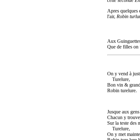
cette seconde En
Apres quelques d
l'air,
Robin turlur
Aux Guinguettes
Que de filles on 
On y vend à just
Turelure,
Bon vin & gran
Robin turelure.
Jusque aux gens
Chacun y trouve
Sur la teste des 
Turelure,
On y met mainte
Robin ture lure l