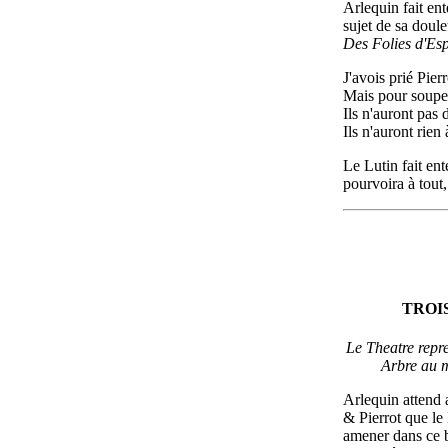
Arlequin fait ent
sujet de sa douleu
Des Folies d'Es
J'avois prié Pie
Mais pour souper 
Ils n'auront pas
Ils n'auront rien
Le Lutin fait en
pourvoira à tout,
TROI
Le Theatre repre
Arbre au m
Arlequin attend
& Pierrot que le
amener dans ce b