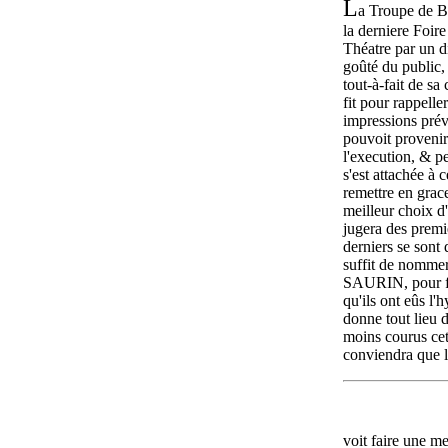
L
a Troupe de Be
la derniere Foir
Théatre par un d
goûté du public, 
tout-à-fait de sa
fit pour rappelle
impressions pré
pouvoit provenir
l'execution, & pe
s'est attachée à 
remettre en grac
meilleur choix d'
jugera des premi
derniers se sont d
suffit de nomm
SAURIN, pour fa
qu'ils ont eûs l'
donne tout lieu d
moins courus cet
conviendra que l
voit faire une me