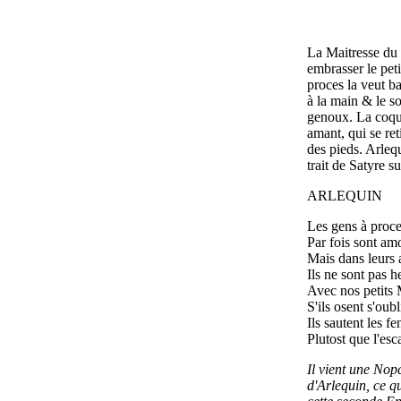
La Maitresse du 
embrasser le peti
proces la veut ba
à la main & le so
genoux. La coque
amant, qui se ret
des pieds. Arleq
trait de Satyre s
ARLEQUIN
Les gens à proc
Par fois sont am
Mais dans leurs 
Ils ne sont pas h
Avec nos petits 
S'ils osent s'oubl
Ils sautent les fe
Plutost que l'esca
Il vient une Nop
d'Arlequin, ce qu