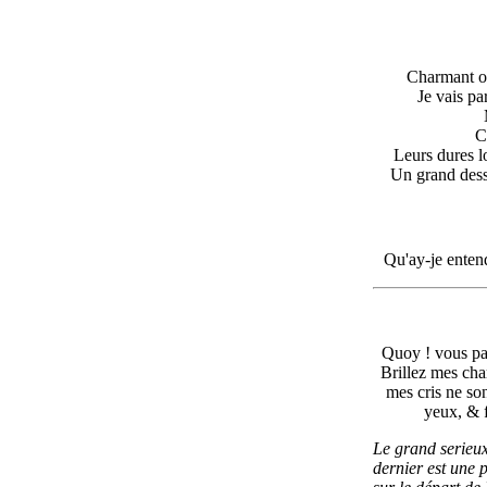
Charmant o
Je vais pa
Ma
Ced
Leurs dures l
Un grand dess
Qu'ay-je enten
Quoy ! vous par
Brillez mes char
mes cris ne so
yeux, & 
Le grand serieux 
dernier est une 