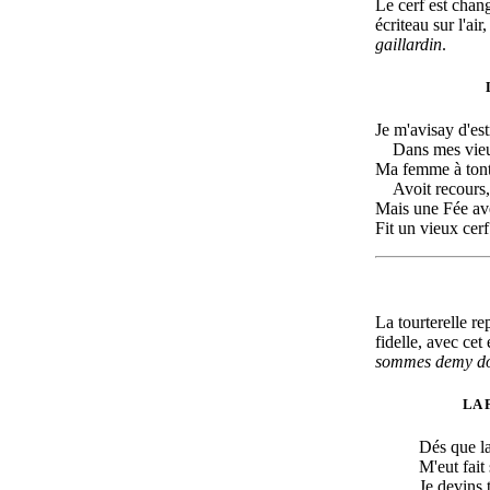
Le cerf est chang
écriteau sur l'air
gaillardin
.
Je m'avisay d'es
Dans mes vieux
Ma femme à tont
Avoit recours,
Mais une Fée ave
Fit un vieux cer
La tourterelle r
fidelle, avec cet 
sommes demy do
LA 
Dés que la
M'eut fait
Je devins t