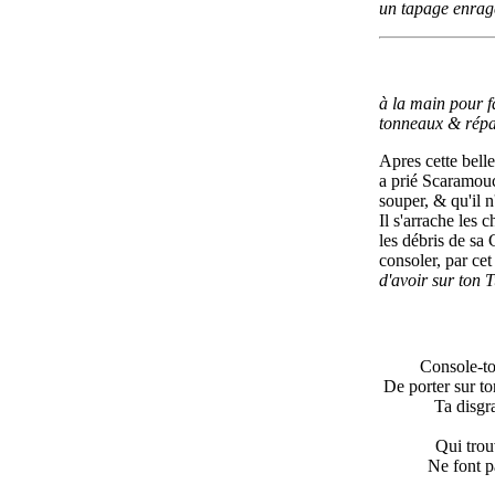
un
tapage enragé
à la main pour fa
tonneaux & répa
Apres cette belle
a prié Scaramouc
souper, & qu'il n
Il s'arrache les 
les débris de sa 
consoler, par cet 
d'avoir sur ton 
Console-to
De porter sur to
Ta disgra
Qui tro
Ne font 