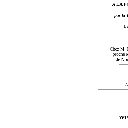
A LA F
par la
Le
Chez M. R
proche l
de Noé
A
AVI