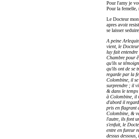
Pour l'amy je vo
Pour la femelle,
Le Docteur mont
apres avoir resi
se laisser seduire
A peine Arlequin
vient, le Docteu
luy fait entendre
Chambre pour êtr
qu'ils se témoign
qu'ils ont de se
regarde par la f
Colombine, il se 
surprendre ; il v
& dans le temps 
à Colombine, il m
d'abord il regard
pris en flagrant 
Colombine, & ven
l'autre, ils font
s'enfuit, le Doct
entre en fureur 
dessus dessous, i