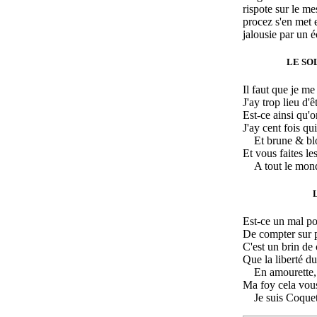
rispote sur le me
procez s'en met 
jalousie par un é
LE SOL
Il faut que je m
J'ay trop lieu d'ê
Est-ce ainsi qu'
J'ay cent fois qu
Et brune & bl
Et vous faites l
A tout le mon
Est-ce un mal po
De compter sur p
C'est un brin de 
Que la liberté du
En amourette,
Ma foy cela vous
Je suis Coquet