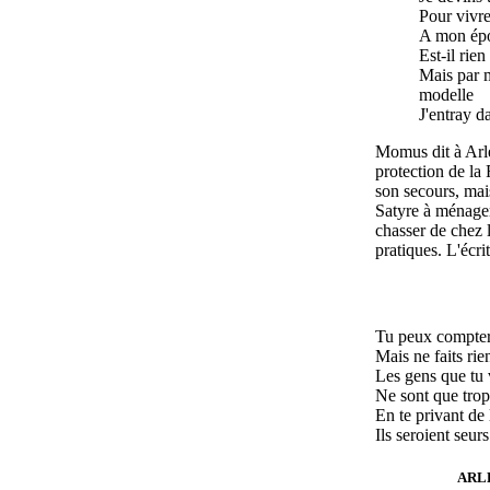
Pour vivr
A mon épou
Est-il rien
Mais par m
modelle
J'entray d
Momus dit à Arle
protection de la 
son secours, mais
Satyre à ménager
chasser de chez 
pratiques. L'écri
Tu peux compter 
Mais ne faits ri
Les gens que tu 
Ne sont que trop
En te privant de 
Ils seroient seur
ARLE