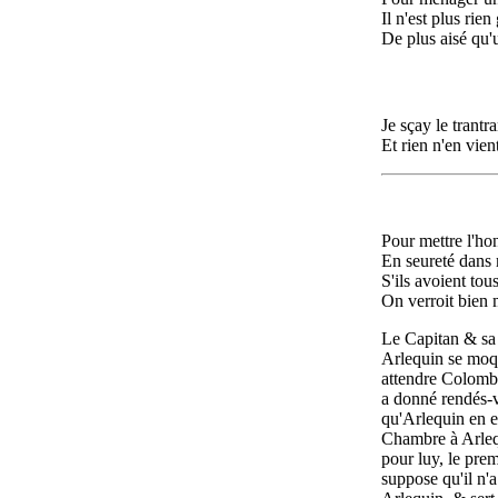
Il n'est plus rie
De plus aisé qu'
Je sçay le trantr
Et rien n'en vien
Pour mettre l'ho
En seureté dans
S'ils avoient tou
On verroit bien
Le Capitan & sa 
Arlequin se moqu
attendre Colombi
a donné rendés-v
qu'Arlequin en e
Chambre à Arleq
pour luy, le prem
suppose qu'il n'