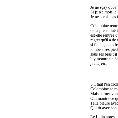
Je ne sçay quoy 
Si je n'aimois l
Je ne serois pas
Colombine rentre
de la pretenduë i
est-elle rentrée 
regret qu'il a de
si fidelle, dans 
tombe à ses pied
sous ses bras ; i
luy montre un écr
petits, etc.
S'il faut l'en cro
Colombine se me
Mais parmy-vous
Qui montre ce qu
Telle pleure ave
Qui rit avec son 
Le Lutin apres a