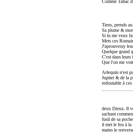
Comme Tabac d'
Tiens, prends au
Sa plume & mon 
Si tu me veux fai
Mets ces Romains
J'aprouveray leu
Quelque grand qu'
C'est dans leurs
Que l'on me voit
Arlequin n'est p
Jupiter & de la 
redoutable à ces
deux Dieux. Il v
sachant comment l
fusil de sa poch
il met le feu à l
mains le renvers