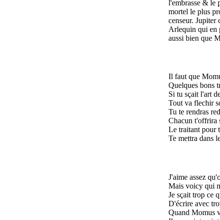
l'embrasse & le 
mortel le plus p
censeur. Jupiter 
Arlequin qui en p
aussi bien que M
Il faut que Momu
Quelques bons tr
Si tu sçait l'art 
Tout va flechir s
Tu te rendras re
Chacun t'offrira 
Le traitant pour t
Te mettra dans l
J'aime assez qu'
Mais voicy qui m
Je sçait trop ce q
D'écrire avec trop
Quand Momus vou