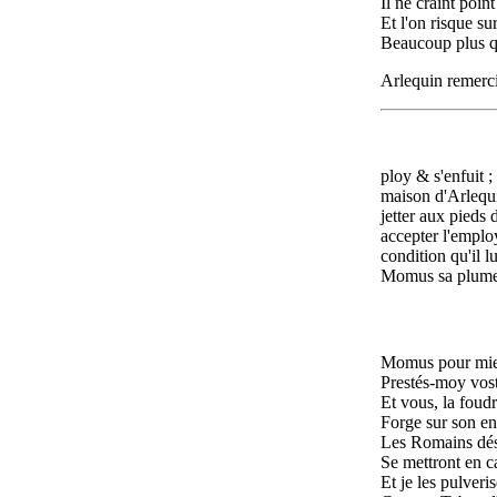
Il ne craint point
Et l'on risque sur
Beaucoup plus qu
Arlequin remerci
ploy & s'enfuit ;
maison d'Arlequin
jetter aux pieds d
accepter l'employ
condition qu'il 
Momus sa plume. 
Momus pour mie
Prestés-moy vos
Et vous, la foud
Forge sur son e
Les Romains dés 
Se mettront en 
Et je les pulveri