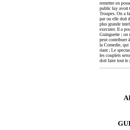
remettre en poss
public luy avoit 
Troupes. On a fa
par ou elle doit
plus grande intel
executer. Il a pou
Guinguette ; on n
peut contribuer à
la Comedie, qui 
riant ; Le specta
les couplets sero
doit faire tout le 
A
GU