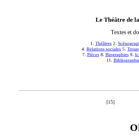
Le Théâtre de la
Textes et d
1.
Théâtres
2.
Scénograp
4.
Relations sociales
5.
Troup
7.
Pièces
8.
Biographies
9.
I
11.
Bibliographi
[15]
O