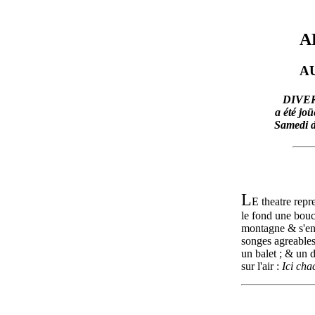
A
A
DIVE
a été jo
Samedi d
L
E theatre rep
le fond une bouc
montagne & s'end
songes agreables
un balet ; & un 
sur l'air :
Ici cha