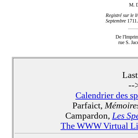
M. 
Registré sur le 
Septembre
1711
De l'Impr
rue S. Jac
Las
--
Calendrier des s
Parfaict,
Mémoires
Campardon,
Les Spe
The WWW Virtual Lib