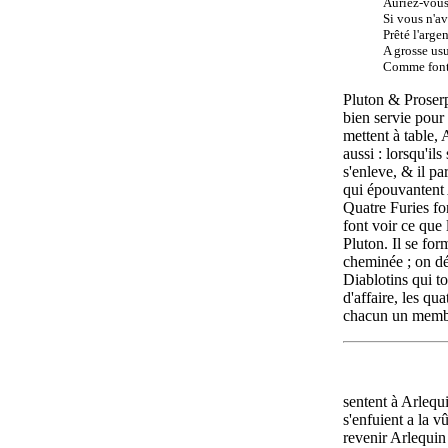
Auriez-vous 
Si vous n'a
Prêté l'arge
A grosse us
Comme font 
Pluton & Proserp
bien servie pour 
mettent à table
aussi : lorsqu'ils
s'enleve, & il pa
qui épouvantent
Quatre Furies fon
font voir ce que 
Pluton. Il se fo
cheminée ; on dé
Diablotins qui 
d'affaire, les qu
chacun un membr
sentent à Arleq
s'enfuient a la v
revenir Arlequi