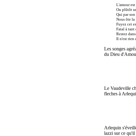
L'amour est
Ou plûtôt u
Qui par son
Nous ôte la 
Fuyez cet e
Fatal à tant
Restez dans
Il n'est rien
Les songes agréa
du Dieu d'Amour
Le Vaudeville ch
fleches à Arlequ
Arlequin s'éveill
lazzi sur ce qu'i