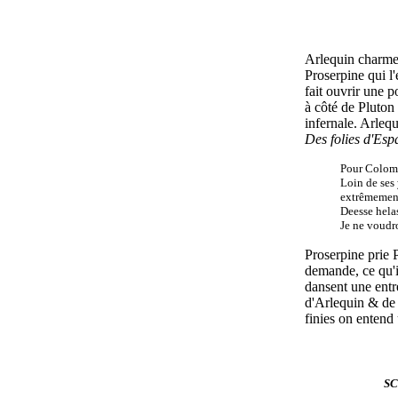
Arlequin charme l
Proserpine qui l
fait ouvrir une po
à côté de Pluton
infernale. Arlequ
Des folies d'Es
Pour Colomb
Loin de ses 
extrêmemen
Deesse hela
Je ne voudr
Proserpine prie 
demande, ce qu'il
dansent une entr
d'Arlequin & de
finies on entend
SC