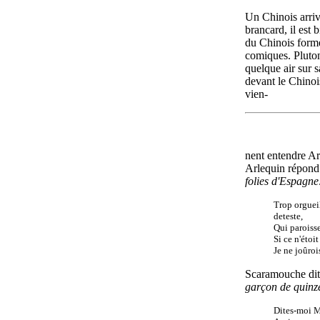
Un Chinois arriv
brancard, il est b
du Chinois forme
comiques. Pluton
quelque air sur sa
devant le Chino
vien-
nent entendre Ar
Arlequin répond 
folies d'Espagne
Trop orgue
deteste,
Qui paroisse
Si ce n'étoi
Je ne joûroi
Scaramouche dit à
garçon de quinz
Dites-moi M