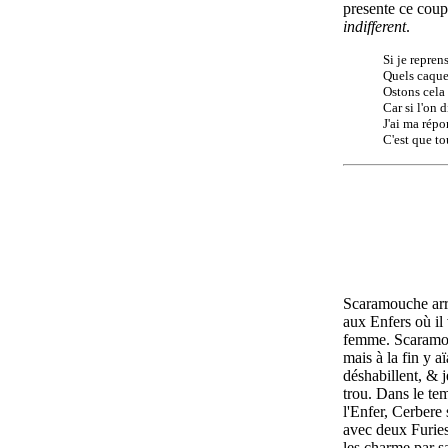
presente ce couple
indifferent
.
Si je repren
Quels caquet
Ostons cela 
Car si l'on d
J'ai ma répo
C'est que to
Scaramouche arri
aux Enfers où il 
femme. Scaramou
mais à la fin y a
déshabillent, & j
trou. Dans le tem
l'Enfer, Cerbere
avec deux Furies
les
charme par sa 