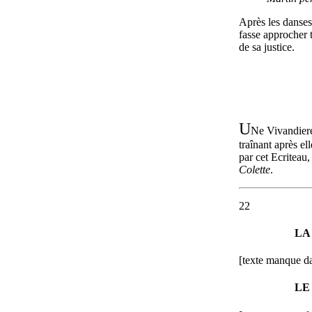
Après les danse
fasse approcher t
de sa justice.
U
Ne Vivandiere
traînant après e
par cet Ecriteau, 
Colette
.
22
LA
[texte manque da
LE