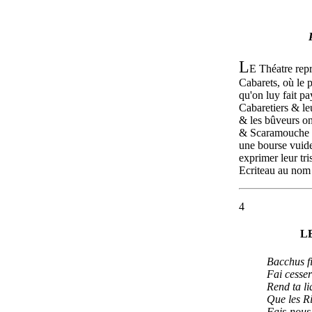
L
E Théatre rep
Cabarets, où le 
qu'on luy fait pa
Cabaretiers & le
& les bûveurs ont
& Scaramouche s
une bourse vuide
exprimer leur tri
Ecriteau au nom 
4
L
Bacchus fi
Fai cesser
Rend ta l
Que les R
Fais-nous