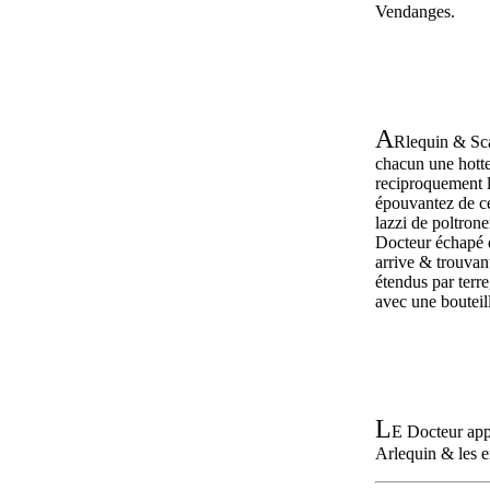
Vendanges.
A
Rlequin & Sc
chacun une hotte
reciproquement l
épouvantez de ce
lazzi de poltron
Docteur échapé du
arrive & trouva
étendus par terre,
avec une bouteil
L
E Docteur app
Arlequin & les e