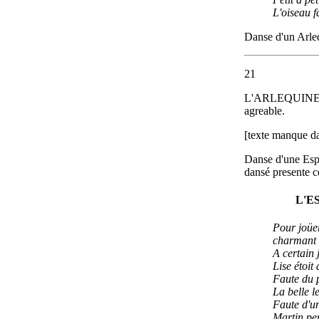
L'oiseau f
Danse d'un Arle
21
L'ARLEQUINE, su
agreable.
[texte manque da
Danse d'une Espa
dansé presente c
L'E
Pour joüe
charmant
A certain 
Lise étoit
Faute du 
La belle l
Faute d'un
Martin pe