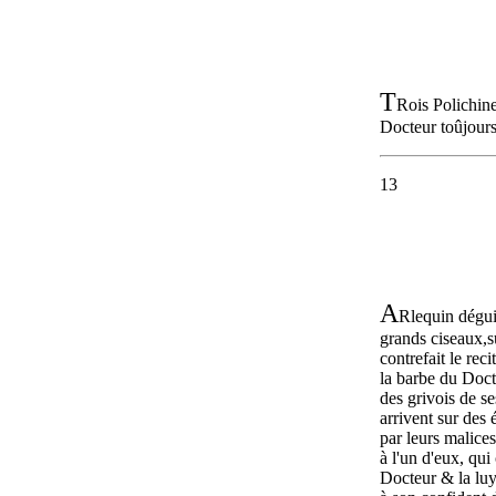
T
Rois Polichin
Docteur toûjours
13
A
Rlequin dégu
grands ciseaux,s
contrefait le rec
la barbe du Docte
des grivois de s
arrivent sur des
par leurs malice
à l'un d'eux, qu
Docteur & la luy 