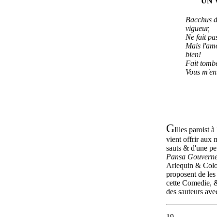
UN 
Bacchus d
vigueur,
Ne fait p
Mais l'amo
bien!
Fait tombe
Vous m'en
G
Illes paroist à
vient offrir aux 
sauts & d'une pet
Pansa Gouverneu
Arlequin & Colo
proposent de les 
cette Comedie, &
des sauteurs avec
19