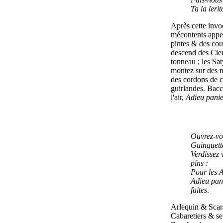
Ta la lerit
Après cette invo
mécontents appe
pintes & des cou
descend des Cieu
tonneau ; les Sa
montez sur des m
des cordons de c
guirlandes. Bacc
l'air,
Adieu panie
Ouvrez-vo
Guinguett
Verdissez
pins :
Pour les A
Adieu pan
faites
.
Arlequin & Scar
Cabaretiers & se