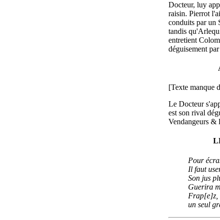
Docteur, luy app
raisin. Pierrot l'a
conduits par un 
tandis qu'Arlequ
entretient Colo
déguisement par 
[Texte manque da
Le Docteur s'app
est son rival dég
Vendangeurs & le
L
Pour écras
Il faut us
Son jus p
Guerira m
Frap[e]z, 
un seul gr