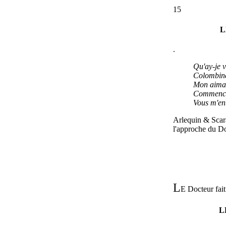
15
L
.
Qu'ay-je v
Colombine
Mon aimab
Commence
Vous m'en
Arlequin & Scar
l'approche du Do
L
E Docteur fai
L