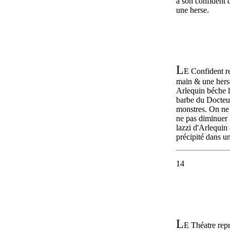
à son confident 
une herse.
L
E Confident r
main & une herse
Arlequin béche l
barbe du Docteur
monstres. On ne 
ne pas diminuer l
lazzi d'Arlequin
précipité dans u
14
L
E Théatre repr