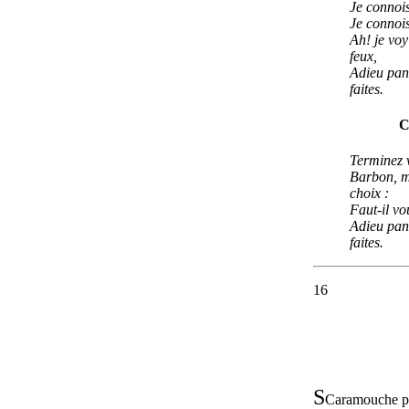
Je connois
Je connois
Ah! je vo
feux,
Adieu pan
faites.
C
Terminez v
Barbon, m
choix :
Faut-il vou
Adieu pan
faites.
16
S
Caramouche pou