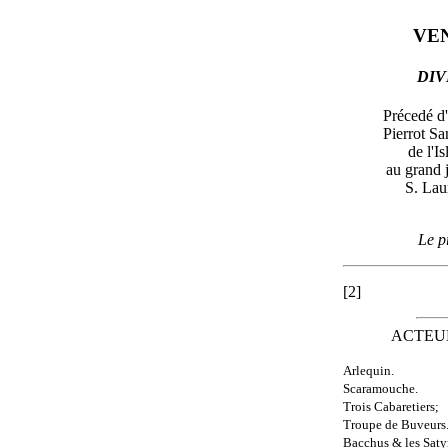
VE
DIV
Précedé d'
Pierrot S
de l'I
au grand 
S. Lau
Le pr
[2]
ACTEU
Arlequin.
Scaramouche.
Trois Cabaretiers;
Troupe de Buveurs
Bacchus & les Saty