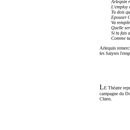
Arleqnin 
L'employ q
Tu dois q
Epouser C
Va remplir
Quelle ser
Si tu fais 
Comme tu s
Arlequin remerc
les Satyres l'em
L
E Théatre rep
campagne du Doc
Chien.