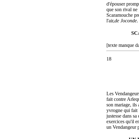
d'épouser promp
que son rival ne 
Scaramouche pres
l'air,
de Joconde
.
SC
[texte manque da
18
Les Vendangeurs 
fait contre Arleq
son mariage, il
yvrogne qui fait 
justesse dans sa 
exercices qu'il e
un Vendangeur pr