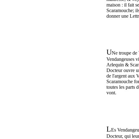
maison : il fait 
Scaramouche; ils
donner une Lett
U
Ne troupe de
Vendangeuses vie
Arlequin & Scar
Docteur ouvre u
de l'argent aux
Scaramouche font
toutes les parts 
vont.
L
Es Vendangeur
Docteur, qui leur