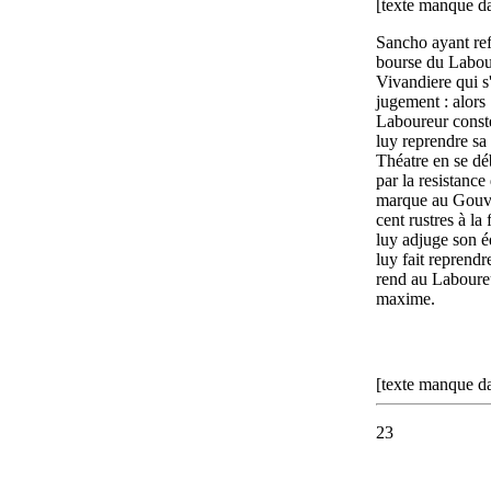
[texte manque da
Sancho ayant re
bourse du Labour
Vivandiere qui s
jugement : alors
Laboureur conste
luy reprendre sa 
Théatre en se dé
par la resistance
marque au Gouver
cent rustres à la 
luy adjuge son é
luy fait reprendr
rend au Laboure
maxime.
[texte manque da
23