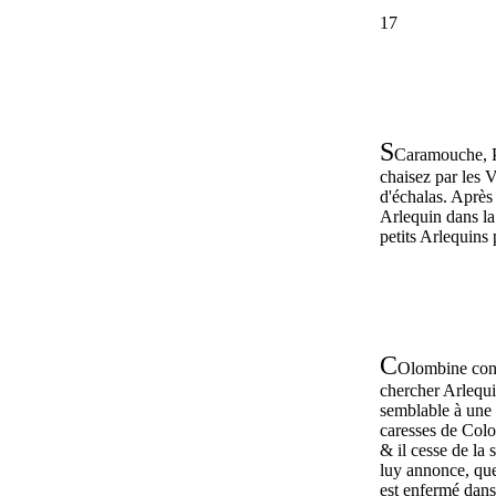
17
S
Caramouche, Pi
chaisez par les 
d'échalas. Après 
Arlequin dans la 
petits Arlequins 
C
Olombine con
chercher Arlequin
semblable à une g
caresses de Colo
& il cesse de la
luy annonce, que
est enfermé dans