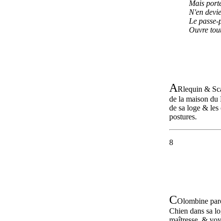
Mais porte
N'en devie
Le passe-
Ouvre tout
A
Rlequin & Sc
de la maison du 
de sa loge & les 
postures.
8
C
Olombine paroî
Chien dans sa lo
maîtresse, & voya