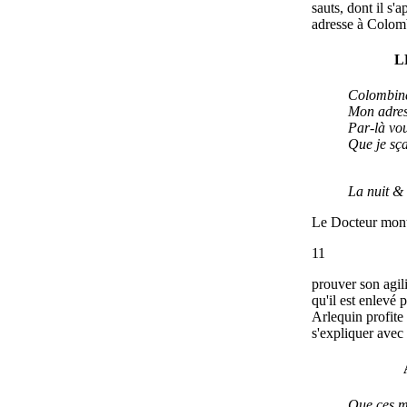
sauts, dont il s'a
adresse à Colom
L
Colombin
Mon adres
Par-là vo
Que je sça
La nuit & 
Le Docteur monte
11
prouver son agili
qu'il est enlevé 
Arlequin profit
s'expliquer ave
Que ces m