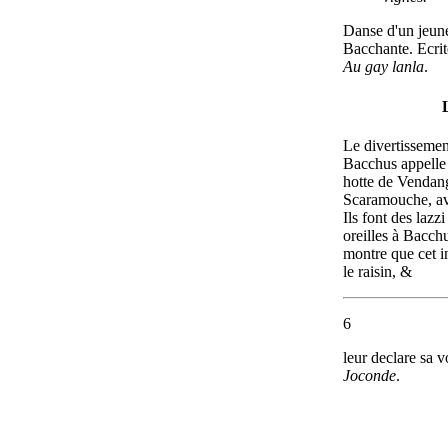
Danse d'un jeun
Bacchante. Ecrite
Au gay lanla
.
Le divertissement
Bacchus appelle
hotte de Vendang
Scaramouche, av
Ils font des lazz
oreilles à Bacchu
montre que cet i
le raisin, &
6
leur declare sa v
Joconde
.