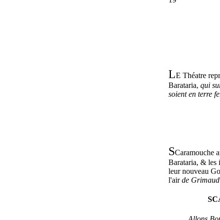
L
E Théatre repr
Barataria,
qui su
soient en terre f
S
Caramouche app
Barataria, & les 
leur nouveau Gou
l'air
de Grimaud
SC
Allons Bo