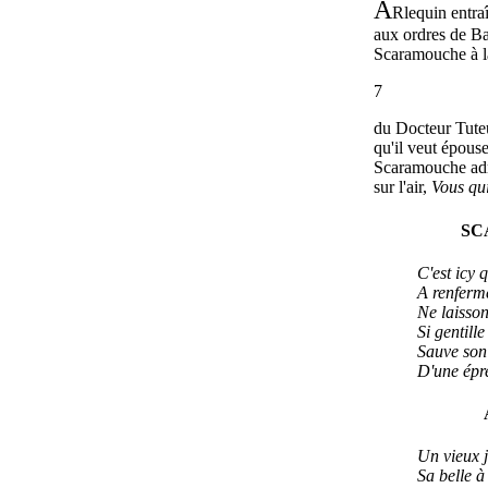
A
Rlequin entra
aux ordres de Ba
Scaramouche à 
7
du Docteur Tute
qu'il veut épouse
Scaramouche adre
sur l'air,
Vous qu
SC
C'est icy 
A renfermé
Ne laisson
Si gentill
Sauve son
D'une épr
Un vieux j
Sa belle à 