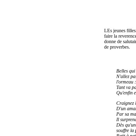
LEs jeunes filles
faire la reveren
donne de salutair
de proverbes.
Belles qui
N'allez pa
l'ormeau :
Tant va pa
Qu'enfin el
Craignez 
D'un amant
Par sa m
Il surpren
Dès qu'un
souffre la
Petit à pet