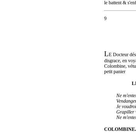
le battent & s'en
9
L
E Docteur dés-
disgrace, en voy
Colombine, vétu
petit panier
L
Ne m'ente
Vendangeu
Je voudro
Grapiller 
Ne m'ente
COLOMBINE