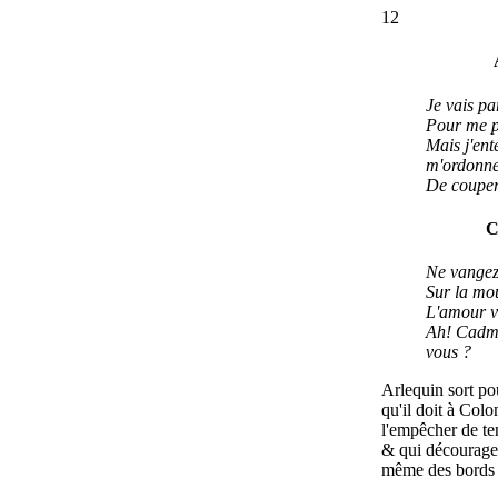
12
Je vais pa
Pour me p
Mais j'ent
m'ordonn
De couper
C
Ne vangez
Sur la mou
L'amour v
Ah! Cadm
vous ?
Arlequin sort po
qu'il doit à Colo
l'empêcher de ten
& qui décourager
même des bords 