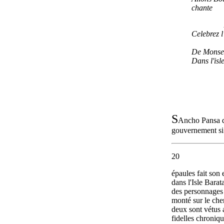
chante
Celebrez l
De Monse
Dans l'isl
S
Ancho Pansa qu
gouvernement si 
20
épaules fait son
dans l'Isle Barat
des personnages 
monté sur le che
deux sont vétus ai
fidelles chroni