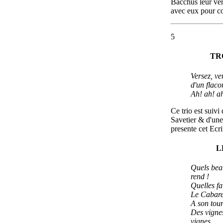
Bacchus leur vers
avec eux pour co
5
TR
Versez, ve
d'un flaco
Ah! ah! ah
Ce trio est suiv
Savetier & d'un
presente cet Ecri
L
Quels bea
rend !
Quelles fa
Le Cabare
A son tour
Des vignes
vignes.