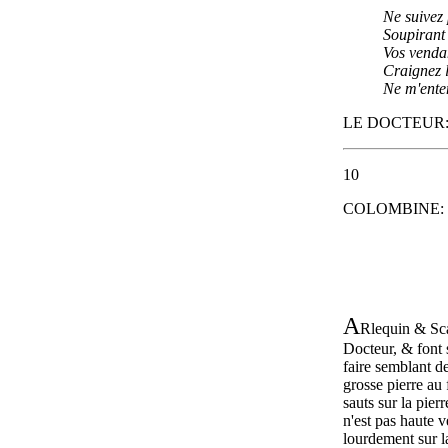
Ne suivez 
Soupirant 
Vos vendan
Craignez l
Ne m'ente
LE DOCTEUR: su
10
COLOMBINE: Su
A
Rlequin & Sc
Docteur, & font
faire semblant de
grosse pierre au 
sauts sur la pier
n'est pas haute v
lourdement sur l