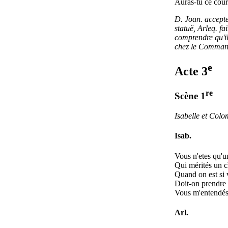
Auras-tu ce cou
D. Joan. accepte
statuë, Arleq. fai
comprendre qu'il
chez le Comman
e
Acte 3
re
Scène 1
Isabelle et Colo
Isab.
Vous n'etes qu'u
Qui mérités un 
Quand on est si 
Doit-on prendre
Vous m'entendés
Arl.