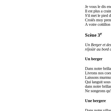
Je vous le dis e
Il est plus a cra
S'il met le pied 
Croiés moy pren
A votre cottillo
e
Scène 3
Un Berger et deu
réjoüir au bord 
Un berger
Dans notre brill
Livrons nos coeu
Laissons murmure
Qui languit sous
dans notre brilla
Ne songeons qu'
Une bergere
Dans notre villa