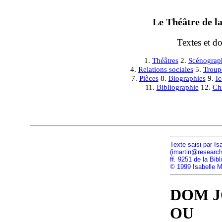
Le Théâtre de la
Textes et d
1.
Théâtres
2.
Scénograp
4.
Relations sociales
5.
Troup
7.
Pièces
8.
Biographies
9.
I
11.
Bibliographie
12.
Ch
Texte saisi par Is
(imartin@research.
ff. 9251 de la Bib
© 1999 Isabelle Ma
DOM J
OU