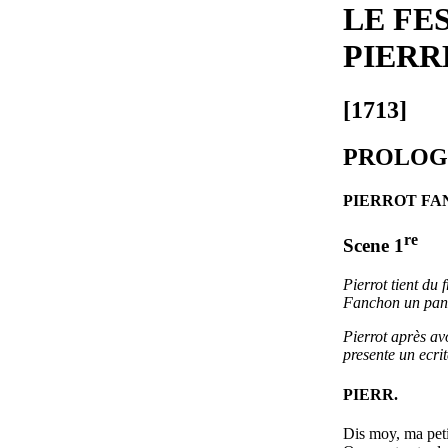
LE FE
PIERR
[1713]
PROLOG
PIERROT F
re
Scene 1
Pierrot tient du
Fanchon un pani
Pierrot après av
presente un ecri
PIERR.
Dis moy, ma pet