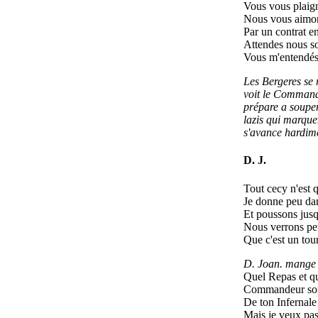
Vous vous plaig
Nous vous aimon
Par un contrat e
Attendes nous s
Vous m'entendés
Les Bergeres se r
voit le Command
prépare a souper
lazis qui marque
s'avance hardime
D. J.
Tout cecy n'est 
Je donne peu da
Et poussons jusqu
Nous verrons peut
Que c'est un tour
D. Joan. mange d
Quel Repas et qu
Commandeur sont 
De ton Infernal
Mais je veux pa