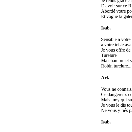
Je rends grace au
D'avoir sur ce R
Abordé votre po
Et vogue la galèr
Isab.
Sensible a votre
a votre triste av
Je vous offre de
Turelure
Ma chambre et s
Robin turelure...
Arl.
Vous ne connais
Ce dangereux co
Mais moy qui sui
Je vous le dis to
Ne vous y fiés p
Isab.