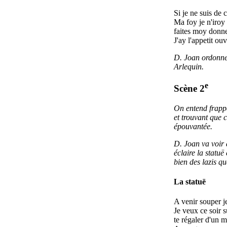
Si je ne suis de
Ma foy je n'iroy
faites moy donn
J'ay l'appetit ouv
D. Joan ordonne
Arlequin.
e
Scène 2
On entend frappe
et trouvant que c'
épouvantée.
D. Joan va voir a
éclaire la statuë 
bien des lazis qu
La statuë
A venir souper j
Je veux ce soir
te régaler d'un 