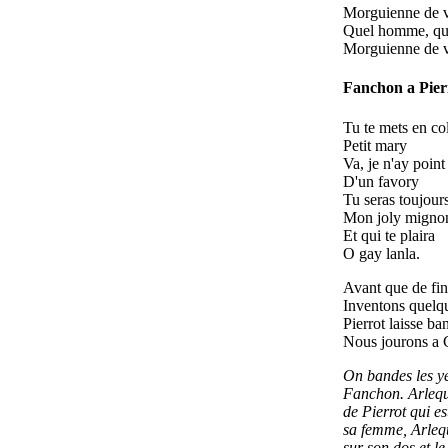
Morguienne de 
Quel homme, q
Morguienne de v
Fanchon a Pier
Tu te mets en co
Petit mary
Va, je n'ay point
D'un favory
Tu seras toujou
Mon joly migno
Et qui te plaira
O gay lanla.
Avant que de fin
Inventons quelqu
Pierrot laisse ba
Nous jourons a C
On bandes les ye
Fanchon. Arlequ
de Pierrot qui es
sa femme, Arlequ
sur son dos et le