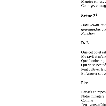
Mangés en jusqu
Courage, courag
è
Scène 3
Dom Jouan. aprè
gourmandise ave
Fanchon.
D. J.
Que cet objet es
Me ravit et m'en
Quel bonheur p
Qui de sa beauté
Peut cultiver la 
Et l'arroser souv
Pier.
Laissés en repos
Notre minagère
Comme
J'en avons affair