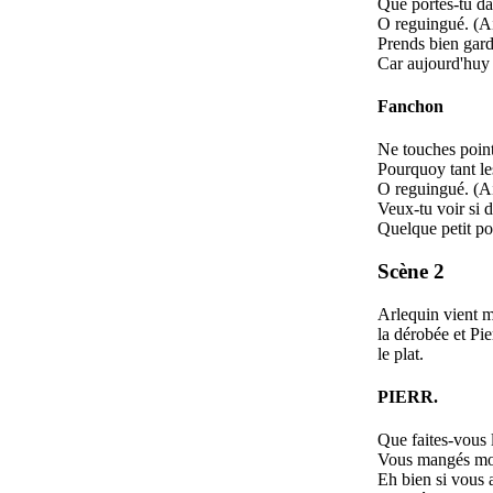
Que portes-tu da
O reguingué. (Ai
Prends bien gard
Car aujourd'huy t
Fanchon
Ne touches point
Pourquoy tant le
O reguingué. (Ai
Veux-tu voir si d
Quelque petit po
Scène 2
Arlequin vient m
la dérobée et Pie
le plat.
PIERR.
Que faites-vous 
Vous mangés mo
Eh bien si vous 