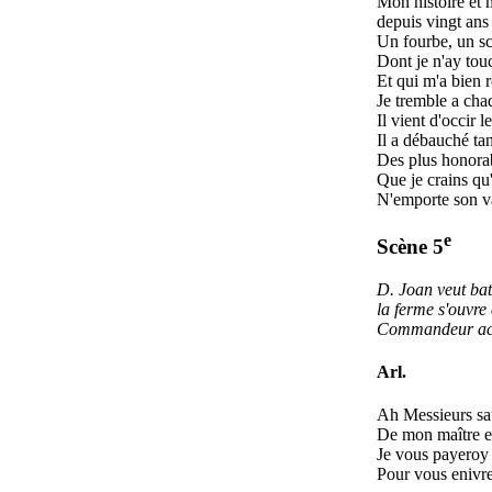
Mon histoire et 
depuis vingt ans
Un fourbe, un sce
Dont je n'ay tou
Et qui m'a bien 
Je tremble a cha
Il vient d'occir
Il a débauché tan
Des plus honorab
Que je crains qu
N'emporte son va
e
Scène 5
D. Joan veut batt
la ferme s'ouvre 
Commandeur acc
Arl.
Ah Messieurs sa
De mon maître e
Je vous payeroy 
Pour vous enivre