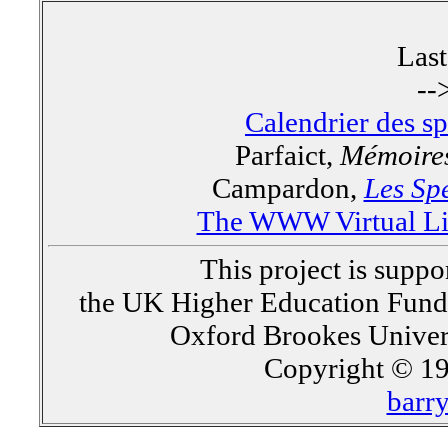
Las
--
Calendrier des s
Parfaict,
Mémoires
Campardon,
Les Spe
The WWW Virtual Lib
This project is supp
the UK Higher Education Fun
Oxford Brookes Univer
Copyright © 19
barr