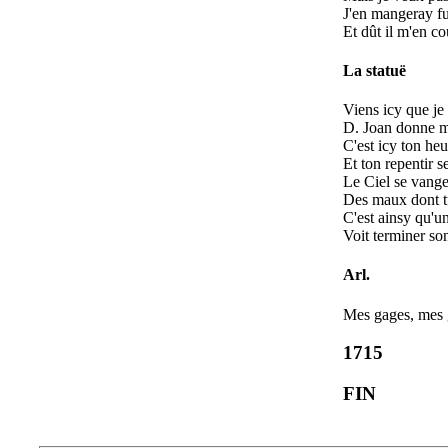
J'en mangeray fu
Et dût il m'en co
La statuë
Viens icy que je 
D. Joan donne m
C'est icy ton heu
Et ton repentir s
Le Ciel se vange
Des maux dont tu
C'est ainsy qu'un
Voit terminer so
Arl.
Mes gages, mes
1715
FIN