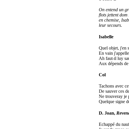
On entend un gra
flots jettent dom
en chemise, Isab
leur secours.
Isabelle
Quel objet, j'en 
En vain j'appelle
Ah faut-il luy sa
Aux dépends de 
Col
Tachons avec cet
De sauver ces d
Ne trouveray je 
Quelque signe d
D. Joan,
Revena
Echappé du nauf