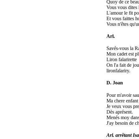
Quoy de ce beau
Vous vous dites l
L'amour le fit po
Et vous faittes h
Vous n'êtes qu'u
Arl.
Savés-vous la R
Mon cadet est p
Liron falarirette
On l'a fait de jo
lironfalariry.
D. Joan
Pour m'avoir sa
Ma chere enfant
Je veux vous pr
Dès aprésent.
Menés moy dans 
J'ay besoin de c
Arl. arrêtant Isa