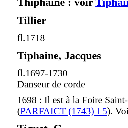
Thiphaine : voir
Tiphai
Tillier
fl.1718
Tiphaine, Jacques
fl.1697-1730
Danseur de corde
1698 : Il est à la Foire Sain
(
PARFAICT (1743) I 5
). Vo