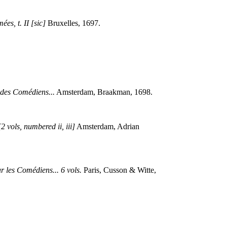
es, t. II [sic]
Bruxelles, 1697.
e des Comédiens...
Amsterdam, Braakman, 1698.
2 vols, numbered ii, iii]
Amsterdam, Adrian
r les Comédiens... 6 vols.
Paris, Cusson & Witte,