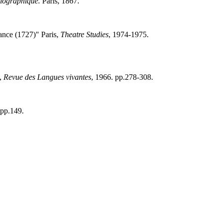
liographique.
Paris, 1867.
ance (1727)" Paris,
Theatre Studies
, 1974-1975.
s,
Revue des Langues vivantes
, 1966. pp.278-308.
 pp.149.