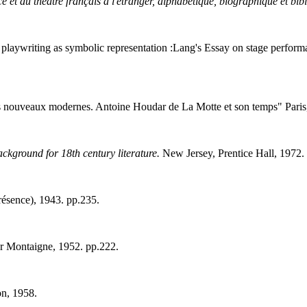
e et du théâtre français à l'étranger, alphabétique, biographique et bib
 playwriting as symbolic representation :Lang's Essay on stage perform
 des nouveaux modernes. Antoine Houdar de La Motte et son temps" Pari
ckground for 18th century literature.
New Jersey, Prentice Hall, 1972.
résence), 1943. pp.235.
r Montaigne, 1952. pp.222.
n, 1958.