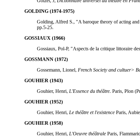
Goizet, J,
Dictionnaire universel du théâtre en Franc
GOLDING (1974-1975)
Golding, Alfred S., "A baroque theory of acting and
pp.5-25.
GOSSIAUX (1966)
Gossiaux, Pol-P, "Aspects de la critique littoraire
GOSSMANN (1972)
Gossemann, Lionel,
French Society and cultuer> Ba
GOUHIER (1943)
Gouhier, Henri,
L'Essence du théâtre.
Paris, Plon (P
GOUHIER (1952)
Gouhier, Henri,
Le théâtre et l'existence
Paris, Aubie
GOUHIER (1958)
Gouhier, Henri,
L'Oeuvre théâtrale
Paris, Flammario