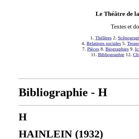
Le Théâtre de la
Textes et d
1.
Théâtres
2.
Scénograp
4.
Relations sociales
5.
Troup
7.
Pièces
8.
Biographies
9.
I
11.
Bibliographie
12.
Ch
Bibliographie - H
H
HAINLEIN (1932)