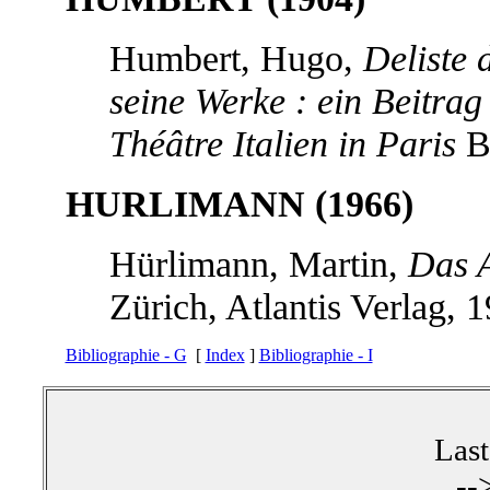
Humbert, Hugo,
Deliste 
seine Werke : ein Beitra
Théâtre Italien in Paris
Be
HURLIMANN (1966)
Hürlimann, Martin,
Das A
Zürich, Atlantis Verlag, 
Bibliographie - G
[
Index
]
Bibliographie - I
Las
--