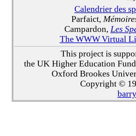
Calendrier des s
Parfaict,
Mémoires
Campardon,
Les Spe
The WWW Virtual Lib
This project is supp
the UK Higher Education Fun
Oxford Brookes Univer
Copyright © 19
barr