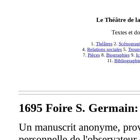
Le Théâtre de la
Textes et d
1.
Théâtres
2.
Scénograp
4.
Relations sociales
5.
Troup
7.
Pièces
8.
Biographies
9.
I
11.
Bibliographi
1695 Foire S. Germain:
Un manuscrit anonyme, prove
personnelle de l'observateu