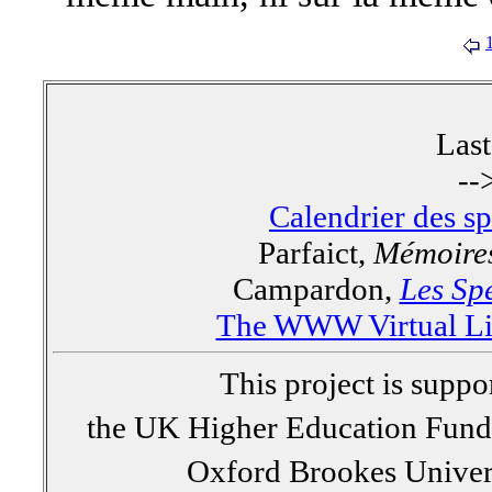
Las
--
Calendrier des s
Parfaict,
Mémoires
Campardon,
Les Spe
The WWW Virtual Lib
This project is supp
the UK Higher Education Fun
Oxford Brookes Univer