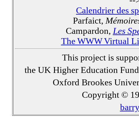
--
Calendrier des s
Parfaict,
Mémoires
Campardon,
Les Spe
The WWW Virtual Lib
This project is supp
the UK Higher Education Fun
Oxford Brookes Univer
Copyright © 19
barr