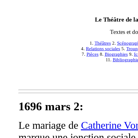
Le Théâtre de la
Textes et d
1.
Théâtres
2.
Scénograp
4.
Relations sociales
5.
Troup
7.
Pièces
8.
Biographies
9.
I
11.
Bibliographi
1696 mars 2:
Le mariage de
Catherine Vo
marque une jonction sociale i