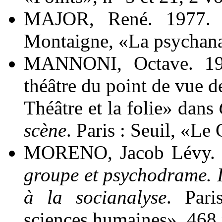
MAJOR, René. 1977
Montaigne, «La psychanal
MANNONI, Octave. 196
théâtre du point de vue d
Théâtre et la folie» dans
C
scène
. Paris : Seuil, «L
MORENO, Jacob Lévy. 
groupe et psychodrame. I
à la socianalyse
. Par
sciences humaines», 468 p.