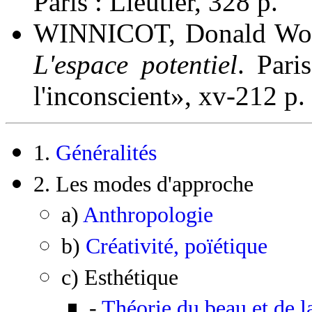
Paris : Lieutier, 328 p.
WINNICOT, Donald Woo
L'espace potentiel
. Pari
l'inconscient», xv-212 p.
1.
Généralités
2. Les modes d'approche
a)
Anthropologie
b)
Créativité, poïétique
c) Esthétique
-
Théorie du beau et de l