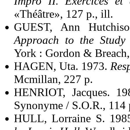
Impro II. Exercices et 
«Théâtre», 127 p., ill.
GUEST, Ann Hutchis
Approach to the Stud
York : Gordon & Breach, x
HAGEN, Uta. 1973.
Resp
Mcmillan, 227 p.
HENRIOT, Jacques. 1
Synonyme / S.O.R., 114 
HULL, Lorraine S. 198