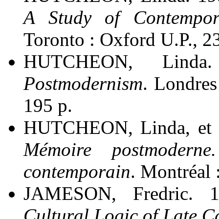
A Study of Contempora
Toronto : Oxford U.P., 2
HUTCHEON, Lind
Postmodernism
. Londres
195 p.
HUTCHEON, Linda, et 
Mémoire postmoderne
contemporain
. Montréal :
JAMESON, Fredric. 
Cultural Logic of Late C