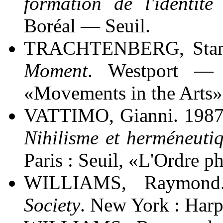
formation de l'identit
Boréal — Seuil.
TRACHTENBERG, Stanle
Moment
. Westport — 
«Movements in the Arts», 
VATTIMO, Gianni. 1987
Nihilisme et herméneuti
Paris : Seuil, «L'Ordre p
WILLIAMS, Raymond.
Society
. New York : Har