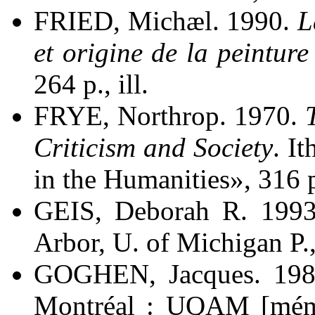
FRIED, Michæl. 1990.
L
et origine de la peintur
264 p., ill.
FRYE, Northrop. 1970.
Criticism and Society
. I
in the Humanities», 316 
GEIS, Deborah R. 199
Arbor, U. of Michigan P.,
GOGHEN, Jacques. 19
Montréal : UQAM [mémoi