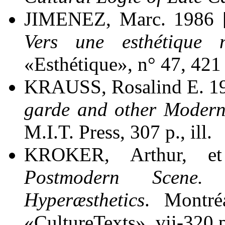
JIMENEZ, Marc. 1986 
Vers une esthétique n
«Esthétique», n° 47, 421 
KRAUSS, Rosalind E. 1
garde and other Modern
M.I.T. Press, 307 p., ill.
KROKER, Arthur, 
Postmodern Scene.
Hyperæsthetics
. Montré
«CultureTexts», vii-320 