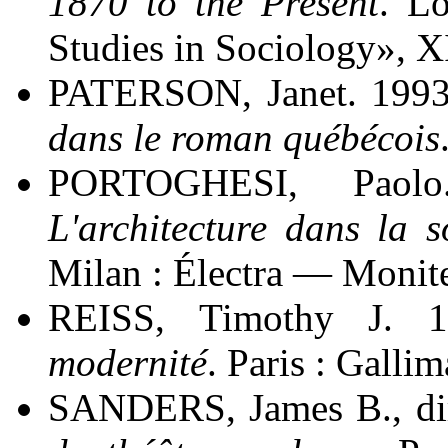
1870 to the Present
. L
Studies in Sociology», X
PATERSON, Janet. 1993
dans le roman québécois
PORTOGHESI, Pao
L'architecture dans la so
Milan : Électra — Moniteu
REISS, Timothy J. 
modernité
. Paris : Gallim
SANDERS, James B., di