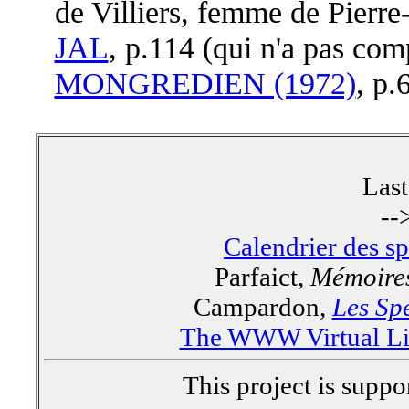
de Villiers, femme de Pierre-
JAL
, p.114 (qui n'a pas comp
MONGREDIEN (1972)
, p.
Las
--
Calendrier des s
Parfaict,
Mémoires
Campardon,
Les Spe
The WWW Virtual Lib
This project is supp