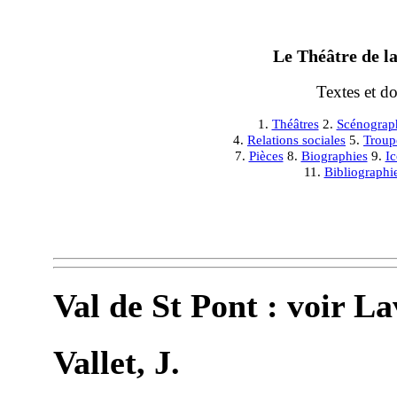
Le Théâtre de la
Textes et d
1.
Théâtres
2.
Scénograp
4.
Relations sociales
5.
Troup
7.
Pièces
8.
Biographies
9.
I
11.
Bibliographi
Val de St Pont : voir La
Vallet, J.