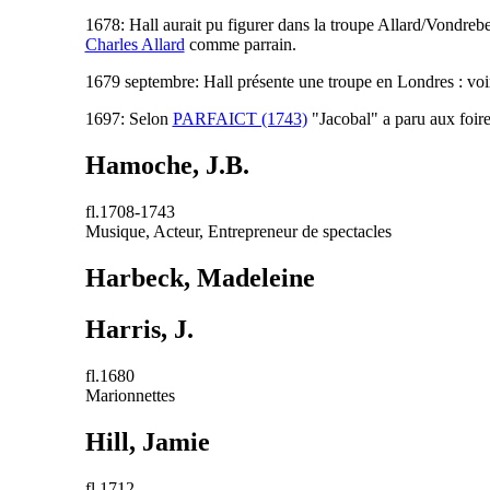
1678: Hall aurait pu figurer dans la troupe Allard/Vondre
Charles Allard
comme parrain.
1679 septembre: Hall présente une troupe en Londres : vo
1697: Selon
PARFAICT (1743)
"Jacobal" a paru aux foire
Hamoche, J.B.
fl.1708-1743
Musique, Acteur, Entrepreneur de spectacles
Harbeck, Madeleine
Harris, J.
fl.1680
Marionnettes
Hill, Jamie
fl.1712