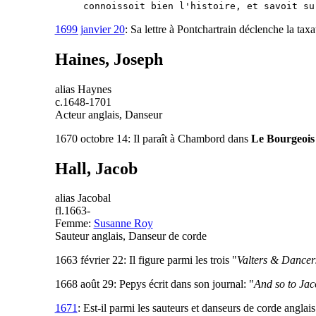
connoissoit bien l'histoire, et savoit su
1699 janvier 20
: Sa lettre à Pontchartrain déclenche la tax
Haines, Joseph
alias Haynes
c.1648-1701
Acteur anglais, Danseur
1670 octobre 14: Il paraît à Chambord dans
Le Bourgeois
Hall, Jacob
alias Jacobal
fl.1663-
Femme:
Susanne Roy
Sauteur anglais, Danseur de corde
1663 février 22: Il figure parmi les trois "
Valters & Dancers
1668 août 29: Pepys écrit dans son journal: "
And so to Jac
1671
: Est-il parmi les sauteurs et danseurs de corde anglai