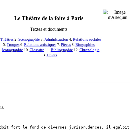
Le Théâtre de la foire à Paris
Textes et documents
.
Théâtres
2.
Scénographie
3.
Administration
4.
Relations sociales
5.
Troupes
6.
Relations artistiques
7.
Pièces
8.
Biographies
.
Iconographie
10.
Glossaire
11.
Bibliographie
12.
Chronologie
13.
Divers
is.
doit fort le fond de diverses jurisprudences, il égaloit