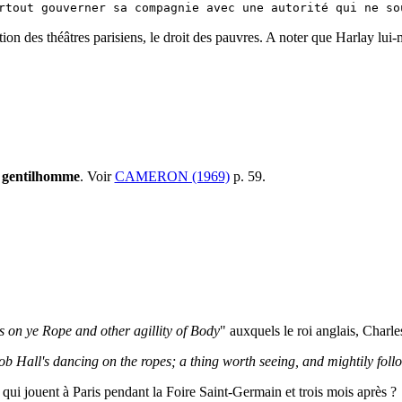
rtout gouverner sa compagnie avec une autorité qui ne so
ation des théâtres parisiens, le droit des pauvres. A noter que Harlay lui
 gentilhomme
. Voir
CAMERON (1969)
p. 59.
 on ye Rope and other agillity of Body
" auxquels le roi anglais, Charl
ob Hall's dancing on the ropes; a thing worth seeing, and mightily foll
s qui jouent à Paris pendant la Foire Saint-Germain et trois mois après ?