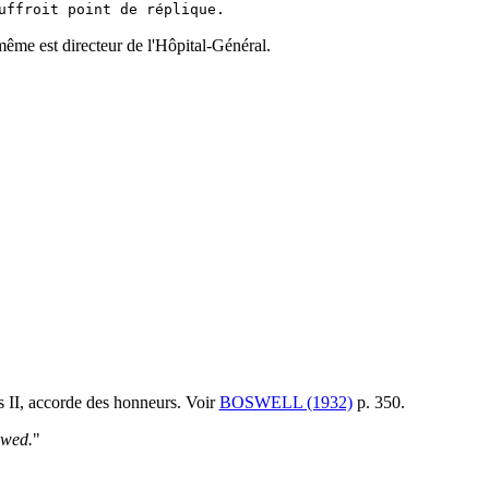
uffroit point de réplique.
-même est directeur de l'Hôpital-Général.
es II, accorde des honneurs. Voir
BOSWELL (1932)
p. 350.
owed.
"