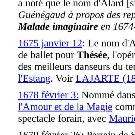
a noté que le nom d'Alard [si
Guénégaud à propos des rep
Malade imaginaire
en 1674-
1675 janvier 12
: Le nom d'Al
de ballet pour
Thésée
, l'opé
des meilleurs danseurs du t
l'Estang
. Voir
LAJARTE (18
1678 février 3:
Nommé dans l
l'Amour et de la Magie
comme
spectacle forain, avec
Mauri
1679 février 26: Parrain de