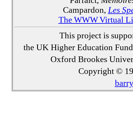
Parfaict,
Mémoires
Campardon,
Les Spe
The WWW Virtual Lib
This project is supp
the UK Higher Education Fun
Oxford Brookes Univer
Copyright © 19
barr