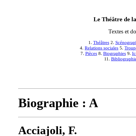
Le Théâtre de la
Textes et d
1.
Théâtres
2.
Scénograp
4.
Relations sociales
5.
Troup
7.
Pièces
8.
Biographies
9.
I
11.
Bibliographi
Biographie : A
Acciajoli, F.