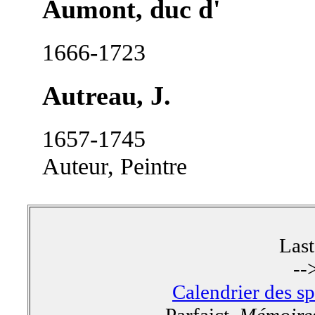
Aumont, duc d'
1666-1723
Autreau, J.
1657-1745
Auteur, Peintre
Las
--
Calendrier des s