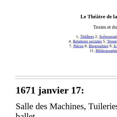
Le Théâtre de la
Textes et d
1.
Théâtres
2.
Scénograp
4.
Relations sociales
5.
Troup
7.
Pièces
8.
Biographies
9.
I
11.
Bibliographi
1671 janvier 17
:
Salle des Machines, Tuileri
ballet.