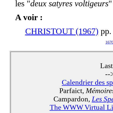
les "
deux satyres voltigeurs
"
A voir :
CHRISTOUT (1967)
pp.
167
Las
--
Calendrier des s
Parfaict,
Mémoires
Campardon,
Les Spe
The WWW Virtual Lib