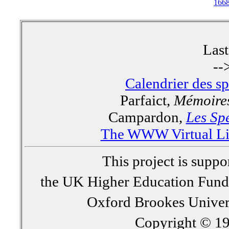
166
Las
--
Calendrier des s
Parfaict,
Mémoires
Campardon,
Les Spe
The WWW Virtual Lib
This project is supp
the UK Higher Education Fun
Oxford Brookes Univer
Copyright © 19