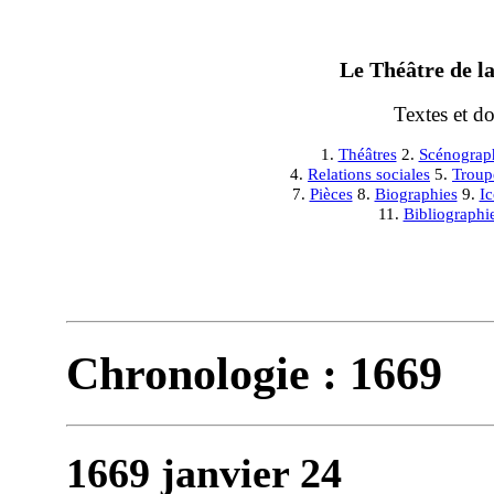
Le Théâtre de la
Textes et d
1.
Théâtres
2.
Scénograp
4.
Relations sociales
5.
Troup
7.
Pièces
8.
Biographies
9.
I
11.
Bibliographi
Chronologie : 1669
1669 janvier 24