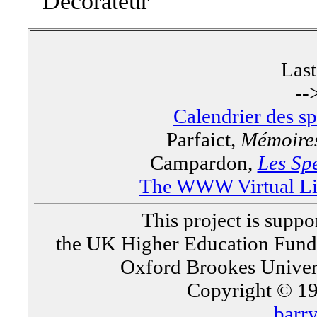
Décorateur
Las
--
Calendrier des s
Parfaict,
Mémoires
Campardon,
Les Spe
The WWW Virtual Lib
This project is supp
the UK Higher Education Fun
Oxford Brookes Univer
Copyright © 19
barr