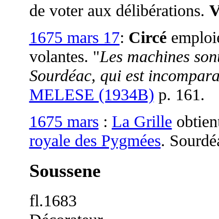
de voter aux délibérations.
V
1675 mars 17
:
Circé
emploie
volantes. "
Les machines sont
Sourdéac, qui est incompara
MELESE (1934B)
p. 161.
1675 mars
:
La Grille
obtient
royale des Pygmées
. Sourdéa
Soussene
fl.1683