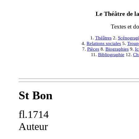
Le Théâtre de la
Textes et d
1.
Théâtres
2.
Scénograp
4.
Relations sociales
5.
Troup
7.
Pièces
8.
Biographies
9.
I
11.
Bibliographie
12.
Ch
St Bon
fl.1714
Auteur